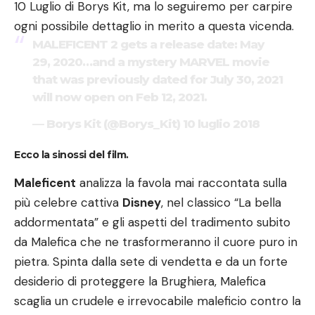
10 Luglio di Borys Kit, ma lo seguiremo per carpire
ogni possibile dettaglio in merito a questa vicenda.
MALEFICENT 2 gets a release date: May
29, 2020…and a mystery MARVEL movie
that was previously dated for July 30, 2021
will now open on Feb 12, 2021.
— Borys Kit (@Borys_Kit)
10 luglio 2018
Ecco la sinossi del film.
Maleficent
analizza la favola mai raccontata sulla
più celebre cattiva
Disney
, nel classico “La bella
addormentata” e gli aspetti del tradimento subito
da Malefica che ne trasformeranno il cuore puro in
pietra. Spinta dalla sete di vendetta e da un forte
desiderio di proteggere la Brughiera, Malefica
scaglia un crudele e irrevocabile maleficio contro la