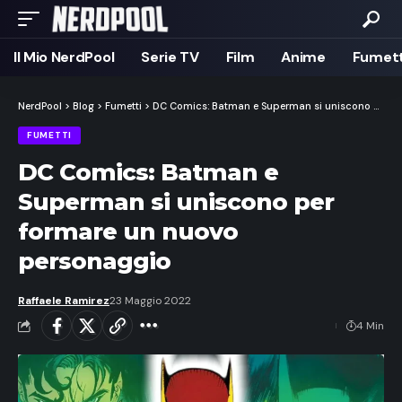
Il Mio NerdPool
Serie TV
Film
Anime
Fumett
NerdPool
>
Blog
>
Fumetti
>
DC Comics: Batman e Superman si uniscono per formare un nuovo personaggio
FUMETTI
DC Comics: Batman e
Superman si uniscono per
formare un nuovo
personaggio
Raffaele Ramirez
23 Maggio 2022
4 Min