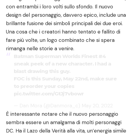
con entrambi i loro volti sullo sfondo. Il nuovo
design del personaggio, davvero epico, include una
brillante fusione dei simboli principali dei due eroi.
Una cosa che i creatori hanno tentato e fallito di
fare più volte, un logo combinato che si spera
rimanga nelle storie a venire.
Batman Superman Worlds Finest #4
sneak peek of a new character. I had a
blast drawing this guy.
FOC is this Sunday, May 22nd, make sure
to preorder your copies
pic.twitter.com/GtJj7vbowr
— Dan Mora (@Danmora_c)
May 20, 2022
È interessante notare che il nuovo personaggio
sembra essere un amalgama di molti personaggi
DC. Ha il Lazo della Verità alla vita, un’energia simile