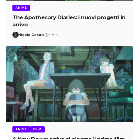
ANIME
The Apothecary Diaries: i nuovi progetti in
arrivo
Nicole Coscia
4 Min
ANIME
FILM
A New Dawn: arriva al cinema il primo film