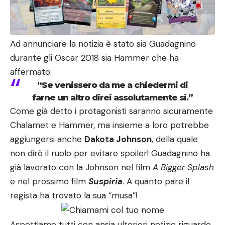
Ad annunciare la notizia è stato sia Guadagnino
durante gli Oscar 2018 sia Hammer che ha
affermato:
“Se venissero da me a chiedermi di
farne un altro direi assolutamente si.”
Come già detto i protagonisti saranno sicuramente
Chalamet e Hammer, ma insieme a loro potrebbe
aggiungersi anche
Dakota Johnson
, della quale
non dirò il ruolo per evitare spoiler! Guadagnino ha
già lavorato con la Johnson nel film
A Bigger Splash
e nel prossimo film
Suspiria
. A quanto pare il
regista ha trovato la sua “musa”!
Aspettiamo tutti con ansia ulteriori notizie riguardo