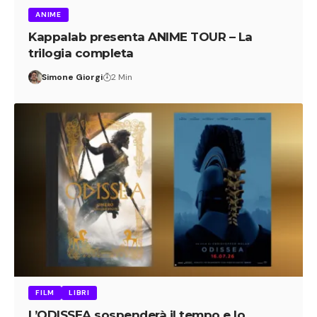
ANIME
Kappalab presenta ANIME TOUR – La
trilogia completa
Simone Giorgi
2 Min
FILM
LIBRI
L’ODISSEA sospenderà il tempo e lo