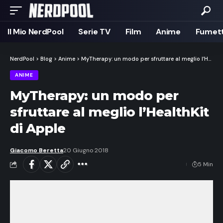
Il Mio NerdPool
Serie TV
Film
Anime
Fumett
NerdPool
>
Blog
>
Anime
>
MyTherapy: un modo per sfruttare al meglio l’HealthKit di Apple
ANIME
MyTherapy: un modo per
sfruttare al meglio l’HealthKit
di Apple
Giacomo Beretta
20 Giugno 2018
5 Min