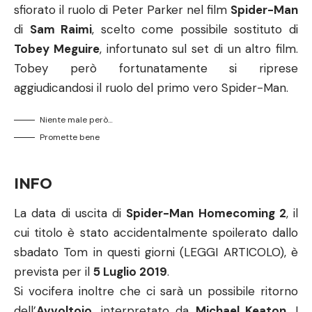
sfiorato il ruolo di Peter Parker nel film
Spider-Man
di
Sam Raimi
, scelto come possibile sostituto di
Tobey Meguire
, infortunato sul set di un altro film.
Tobey però fortunatamente si riprese
aggiudicandosi il ruolo del primo vero Spider-Man.
Niente male però…
Promette bene
INFO
La data di uscita di
Spider-Man Homecoming 2
, il
cui titolo è stato accidentalmente spoilerato dallo
sbadato Tom in questi giorni (
LEGGI ARTICOLO
), è
prevista per il
5 Luglio 2019
.
Si vocifera inoltre che ci sarà un possibile ritorno
dell’
Avvoltoio
, interpretato da
Michael Keaton.
I