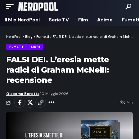
Il Mio NerdPool
Serie TV
Film
Anime
Fumett
NerdPool
>
Blog
>
Fumetti
>
FALSI DEI. L’eresia mette radici di Graham McNeill: recensione
FUMETTI
LIBRI
FALSI DEI. L’eresia mette
radici di Graham McNeill:
recensione
Giacomo Beretta
20 Maggio 2026
6 Min