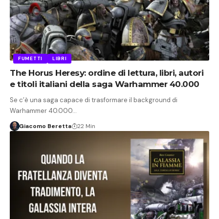
FUMETTI
LIBRI
The Horus Heresy: ordine di lettura, libri, autori
e titoli italiani della saga Warhammer 40.000
Se c’è una saga capace di trasformare il background di
Warhammer 40.000…
Giacomo Beretta
22 Min