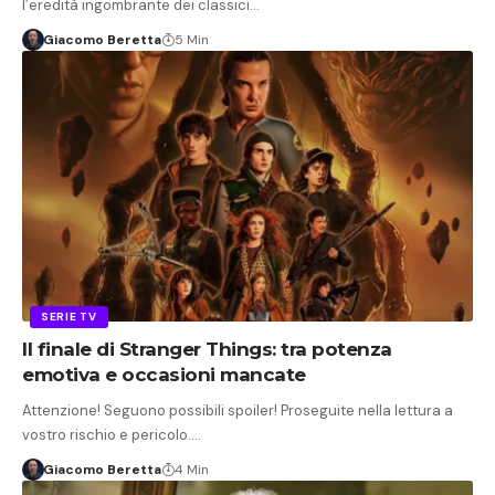
l’eredità ingombrante dei classici…
Giacomo Beretta
5 Min
SERIE TV
Il finale di Stranger Things: tra potenza
emotiva e occasioni mancate
Attenzione! Seguono possibili spoiler! Proseguite nella lettura a
vostro rischio e pericolo.…
Giacomo Beretta
4 Min