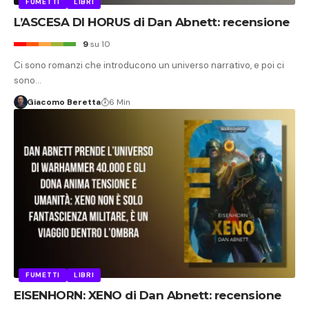
FUMETTI
LIBRI
L’ASCESA DI HORUS di Dan Abnett: recensione
9
su 10
Ci sono romanzi che introducono un universo narrativo, e poi ci
sono…
Giacomo Beretta
6 Min
FUMETTI
LIBRI
EISENHORN: XENO di Dan Abnett: recensione