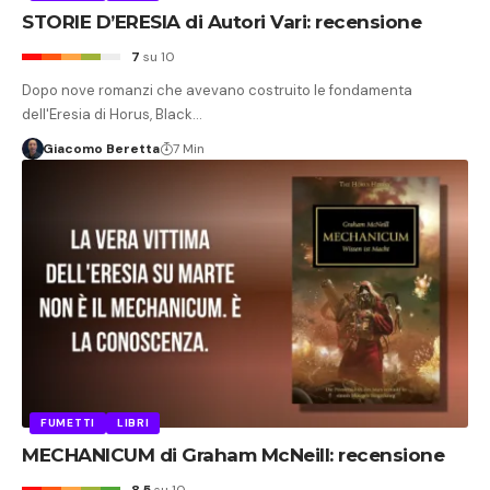
STORIE D’ERESIA di Autori Vari: recensione
7
su 10
Dopo nove romanzi che avevano costruito le fondamenta
dell'Eresia di Horus, Black…
Giacomo Beretta
7 Min
FUMETTI
LIBRI
MECHANICUM di Graham McNeill: recensione
8.5
su 10