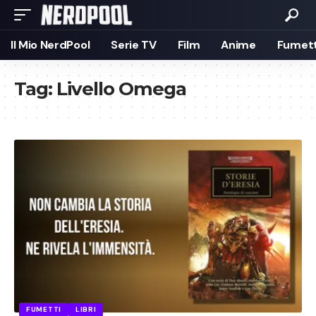
Il Mio NerdPool
Serie TV
Film
Anime
Fumett
Tag:
Livello Omega
FUMETTI
LIBRI