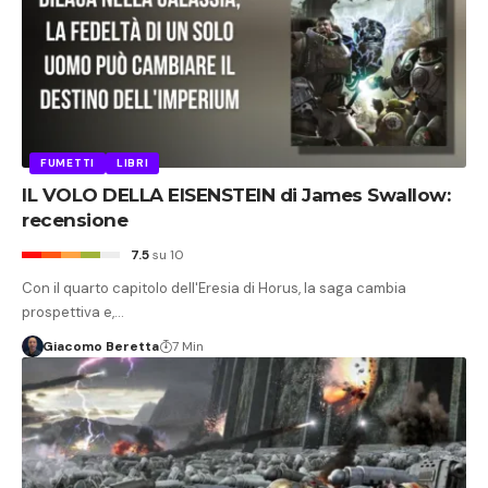
FUMETTI
LIBRI
IL VOLO DELLA EISENSTEIN di James Swallow:
recensione
7.5
su 10
Con il quarto capitolo dell'Eresia di Horus, la saga cambia
prospettiva e,…
Giacomo Beretta
7 Min