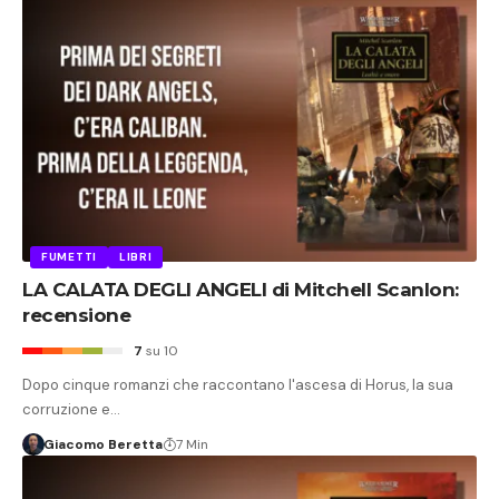
FUMETTI
LIBRI
LA CALATA DEGLI ANGELI di Mitchell Scanlon:
recensione
7
su 10
Dopo cinque romanzi che raccontano l'ascesa di Horus, la sua
corruzione e…
Giacomo Beretta
7 Min