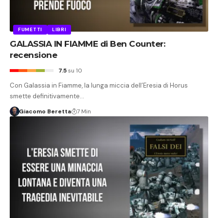
FUMETTI
LIBRI
GALASSIA IN FIAMME di Ben Counter:
recensione
7.5
su 10
Con Galassia in Fiamme, la lunga miccia dell’Eresia di Horus
smette definitivamente…
Giacomo Beretta
7 Min