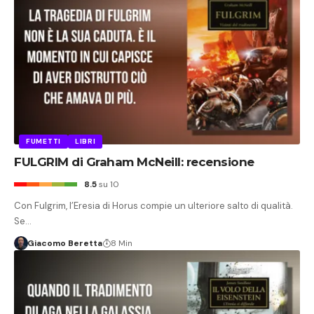
FUMETTI
LIBRI
FULGRIM di Graham McNeill: recensione
8.5
su 10
Con Fulgrim, l’Eresia di Horus compie un ulteriore salto di qualità.
Se…
Giacomo Beretta
8 Min