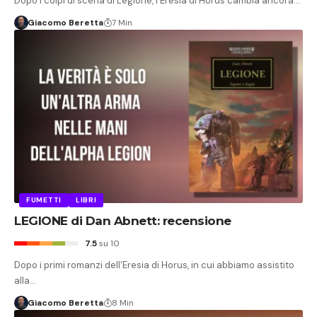
Dopo i colpi di scena di Legione, l'Eresia di Horus cambia ancora…
Giacomo Beretta
7 Min
FUMETTI
LIBRI
LEGIONE di Dan Abnett: recensione
7.5
su 10
Dopo i primi romanzi dell'Eresia di Horus, in cui abbiamo assistito
alla…
Giacomo Beretta
8 Min