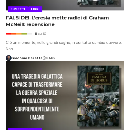
FUMETTI
LIBRI
FALSI DEI. L’eresia mette radici di Graham
McNeill: recensione
8
su 10
C’è un momento, nelle grandi saghe, in cui tutto cambia davvero.
Non…
Giacomo Beretta
6 Min