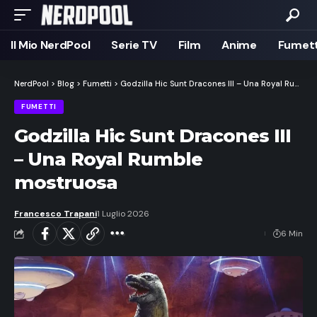
Il Mio NerdPool
Serie TV
Film
Anime
Fumett
NerdPool
>
Blog
>
Fumetti
>
Godzilla Hic Sunt Dracones III – Una Royal Rumble mostruosa
FUMETTI
Godzilla Hic Sunt Dracones III
– Una Royal Rumble
mostruosa
Francesco Trapani
1 Luglio 2026
6 Min