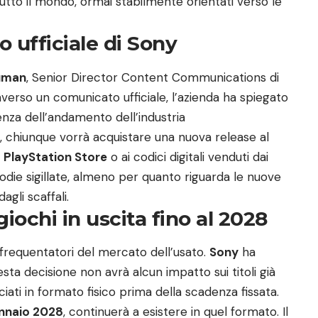
 tutto il mondo, ormai stabilmente orientati verso le
o ufficiale di Sony
uman
, Senior Director Content Communications di
raverso un
comunicato ufficiale
, l’azienda ha spiegato
enza dell’andamento dell’industria
, chiunque vorrà acquistare una nuova release al
l
PlayStation Store
o ai codici digitali venduti dai
stodie sigillate, almeno per quanto riguarda le nuove
gli scaffali.
i giochi in uscita fino al 2028
i frequentatori del mercato dell’usato.
Sony
ha
sta decisione non avrà alcun impatto sui titoli già
sciati in formato fisico prima della scadenza fissata.
nnaio 2028
, continuerà a esistere in quel formato. Il