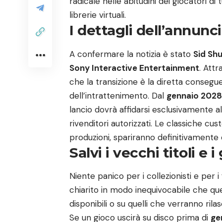
radicale nelle abitudini dei giocatori di
librerie virtuali.
I dettagli dell’annunci
A confermare la notizia è stato
Sid Sh
Sony Interactive Entertainment
. Att
che la transizione è la diretta consegu
dell’intrattenimento. Dal
gennaio 2028
lancio dovrà affidarsi esclusivamente a
rivenditori autorizzati. Le classiche cu
produzioni, spariranno definitivamente da
Salvi i vecchi titoli e 
Niente panico per i collezionisti e per 
chiarito in modo inequivocabile che que
disponibili o su quelli che verranno rila
Se un gioco uscirà su disco prima di
ge