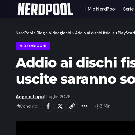
Il Mio NerdPool
Serie
NerdPool
>
Blog
>
Videogiochi
>
Addio ai dischi fisici su PlaySta
VIDEOGIOCHI
Addio ai dischi fi
uscite saranno sol
Angelo Lupo
1 Luglio 2026
3 Min
Condividi