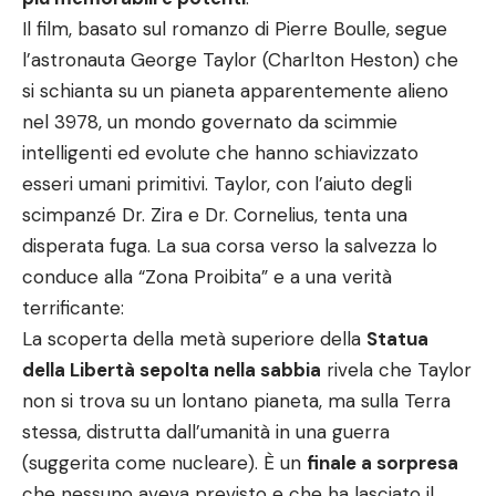
Il film, basato sul romanzo di Pierre Boulle, segue
l’astronauta George Taylor (Charlton Heston) che
si schianta su un pianeta apparentemente alieno
nel 3978, un mondo governato da scimmie
intelligenti ed evolute che hanno schiavizzato
esseri umani primitivi. Taylor, con l’aiuto degli
scimpanzé Dr. Zira e Dr. Cornelius, tenta una
disperata fuga. La sua corsa verso la salvezza lo
conduce alla “Zona Proibita” e a una verità
terrificante:
La scoperta della metà superiore della
Statua
della Libertà sepolta nella sabbia
rivela che Taylor
non si trova su un lontano pianeta, ma sulla Terra
stessa, distrutta dall’umanità in una guerra
(suggerita come nucleare). È un
finale a sorpresa
che nessuno aveva previsto e che ha lasciato il