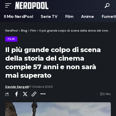
Il Mio NerdPool
Serie TV
Film
Anime
Fumett
NerdPool
>
Blog
>
Film
>
Il più grande colpo di scena della storia del cinema compie 57 anni e non sarà mai superato
FILM
Il più grande colpo di scena
della storia del cinema
compie 57 anni e non sarà
mai superato
Davide Sangalli
17 Ottobre 2025
5 Min