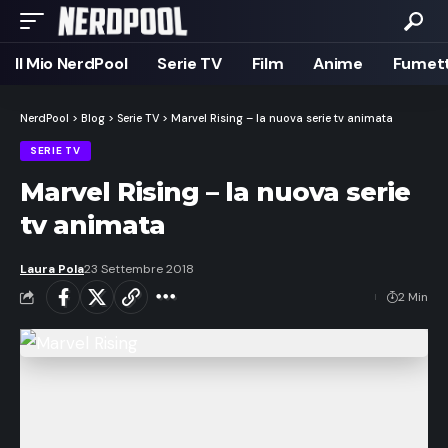
Il Mio NerdPool
Serie TV
Film
Anime
Fumett
NerdPool
>
Blog
>
Serie TV
>
Marvel Rising – la nuova serie tv animata
SERIE TV
Marvel Rising – la nuova serie
tv animata
Laura Pola
23 Settembre 2018
2 Min