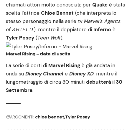
chiamati attori molto conosciuti: per
Quake
è stata
scelta l’attrice
Chloe Bennet
(che interpreta lo
stesso personaggio nella serie tv
Marvel’s Agents
of S.H.I.E.L.D.
), mentre il doppiatore di
Inferno
è
Tyler Posey
(
Teen Wolf
).
Marvel Rising – data di uscita
La serie di corti di
Marvel Rising
è già andata in
onda su
Disney Channel
e
Disney XD
, mentre il
lungometraggio di circa 80 minuti
debutterà il 30
Settembre
.
ARGOMENTI:
chloe bennet
Tyler Posey