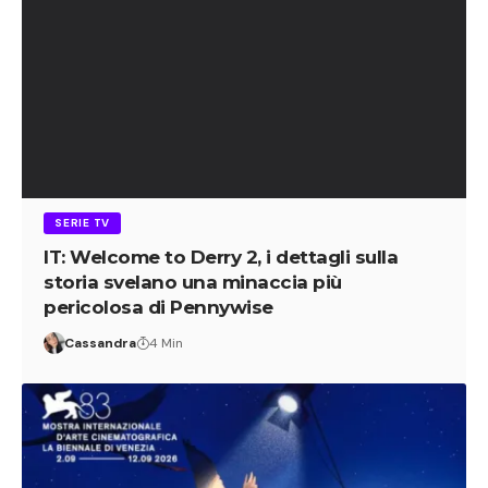
SERIE TV
IT: Welcome to Derry 2, i dettagli sulla
storia svelano una minaccia più
pericolosa di Pennywise
Cassandra
4 Min