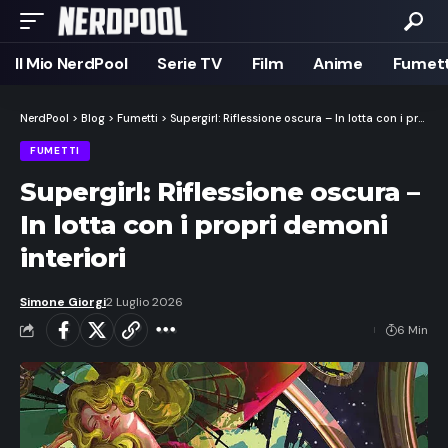
Il Mio NerdPool
Serie TV
Film
Anime
Fumett
NerdPool
>
Blog
>
Fumetti
>
Supergirl: Riflessione oscura – In lotta con i propri demoni interiori
FUMETTI
Supergirl: Riflessione oscura –
In lotta con i propri demoni
interiori
Simone Giorgi
2 Luglio 2026
6 Min