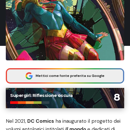
Mettici come fonte preferita su Google
8
Supergirl: Riflessione oscura
Nel 2021,
DC Comics
ha inaugurato il progetto dei
volumi antologici intitolati
Il mondo
e dedicati di