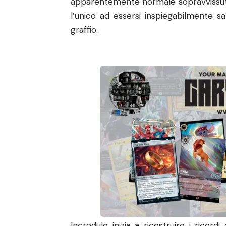
apparentemente normale sopravvissuto a
l’unico ad essersi inspiegabilmente s
graffio.
Incredulo inizia a ricostruire i ricord