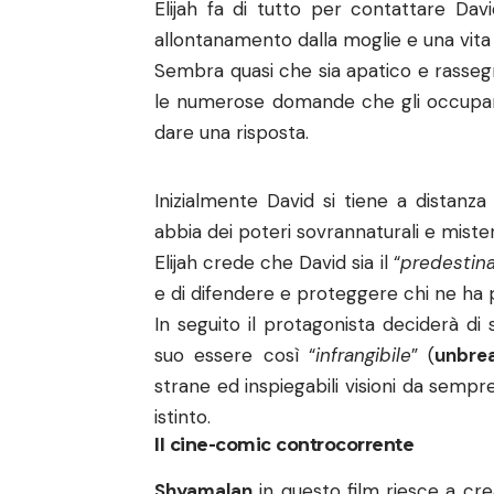
Elijah fa di tutto per contattare Davi
allontanamento dalla moglie e una vita 
Sembra quasi che sia apatico e rassegn
le numerose domande che gli occupan
dare una risposta.
Inizialmente David si tiene a distanza
abbia dei poteri sovrannaturali e miste
Elijah crede che David sia il “
predestin
e di difendere e proteggere chi ne ha 
In seguito il protagonista deciderà di s
suo essere così “
infrangibile
” (
unbre
strane ed inspiegabili visioni da semp
istinto.
Il cine-comic controcorrente
Shyamalan
in questo film riesce a cre