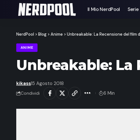
Il Mio NerdPool
Serie
NerdPool
>
Blog
>
Anime
>
Unbreakable: La Recensione del film 
ANIME
Unbreakable: La 
kikass
15 Agosto 2018
6 Min
Condividi