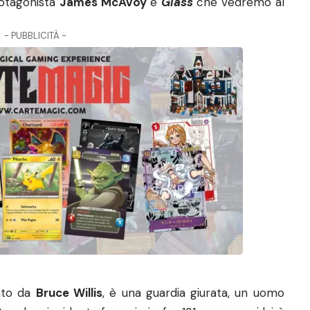
rotagonista
James McAvoy
e
Glass
che vedremo al
- PUBBLICITÀ -
tato da
Bruce Willis
, è una guardia giurata, un uomo