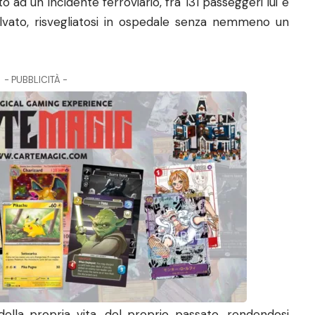
d un incidente ferroviario, fra 131 passeggeri lui è
alvato, risvegliatosi in ospedale senza nemmeno un
- PUBBLICITÀ -
i della propria vita, del proprio passato, rendendosi