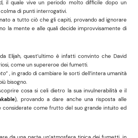
d, il quale vive un periodo molto difficile dopo un
colma di punti interrogativi.
ato a tutto ciò che gli capiti, provando ad ignorare
o la mente e alle quali decide improvvisamente di
 da Elijah, quest’ultimo è infatti convinto che David
riosi, come un supereroe dei fumetti.
ato
” , in grado di cambiare le sorti dell’intera umanità
più bisogno.
coprire cosa si celi dietro la sua invulnerabilità e il
akable
), provando a dare anche una risposta alle
re considerate come frutto del suo grande intuito ed
are da una parte un’atmosfera tipica dei fumetti, in