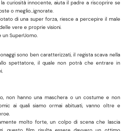
a curiosità innocente, aiuta il padre a riscoprire se
coste o meglio…ignorate.
dotato di una super forza, riesce a percepire il male
elle vere e proprie visioni.
e un SuperUomo.
onaggi sono ben caratterizzati, il regista scava nella
allo spettatore, il quale non potrà che entrare in
i.
llo, non hanno una maschera o un costume e non
omic ai quali siamo ormai abituati, vanno oltre e
eroe.
amente molto forte, un colpo di scena che lascia
i, questo film risulta essere davvero un ottimo