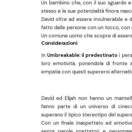
Un bambino che, con il suo sguardo e l
stesso e le sue potenzialità finora nas
David oltre ad essere invulnerabile e 
fatto dalle persone con un tocco, con d
Un comune uomo che scopre di esser
Considerazioni
In
Umbreakable: il predestinato
i pers
loro emotività, ponendola di fronte 
empatia con questi supereroi alternativ
David ed Elijah non hanno un mante
fanno parte di un universo di cinec
superano il tipico stereotipo del super
Con un finale inaspettato ed emotiv
senza parole spettatori e personagg