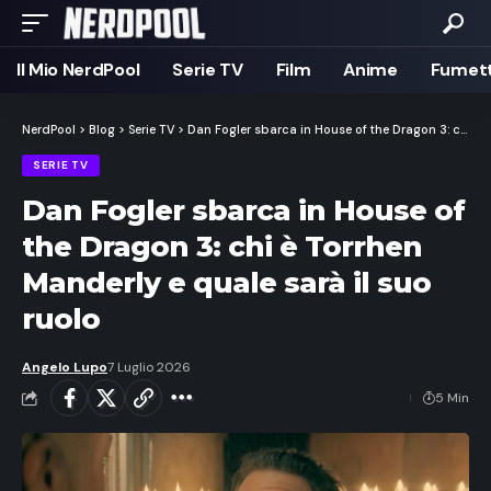
Il Mio NerdPool
Serie TV
Film
Anime
Fumett
NerdPool
>
Blog
>
Serie TV
>
Dan Fogler sbarca in House of the Dragon 3: chi è Torrhen Manderly e quale sarà il suo ruolo
SERIE TV
Dan Fogler sbarca in House of
the Dragon 3: chi è Torrhen
Manderly e quale sarà il suo
ruolo
Angelo Lupo
7 Luglio 2026
5 Min