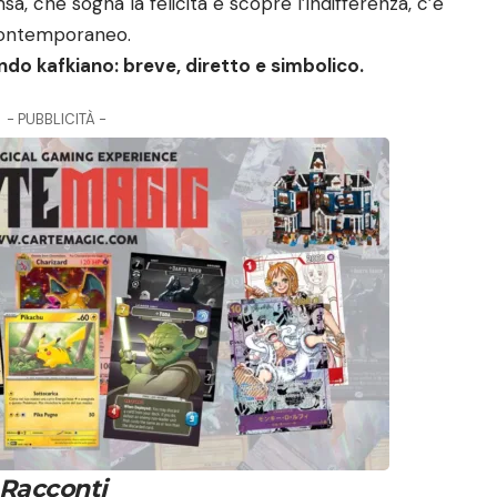
 che sogna la felicità e scopre l’indifferenza, c’è
 contemporaneo.
ndo kafkiano: breve, diretto e simbolico.
- PUBBLICITÀ -
Racconti