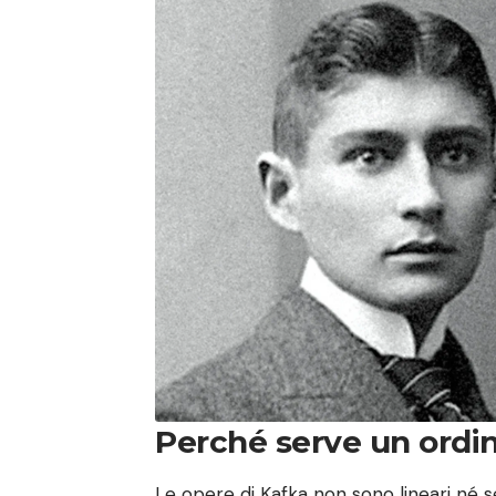
Perché serve un ordin
Le opere di Kafka non sono lineari né s