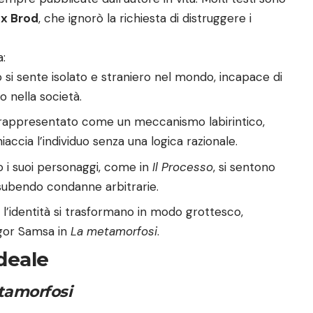
x Brod
, che ignorò la richiesta di distruggere i
a:
o si sente isolato e straniero nel mondo, incapace di
o nella società.
 rappresentato come un meccanismo labirintico,
ccia l’individuo senza una logica razionale.
 i suoi personaggi, come in
Il Processo
, si sentono
 subendo condanne arbitrarie.
 l’identità si trasformano in modo grottesco,
egor Samsa in
La metamorfosi
.
ideale
tamorfosi