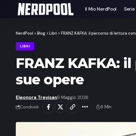
Il Mio NerdPool
Serie
NerdPool
>
Blog
>
Libri
>
FRANZ KAFKA: il percorso di lettura con
LIBRI
FRANZ KAFKA: il p
sue opere
Eleonora Trevisan
9 Maggio 2026
9 Min
Condividi