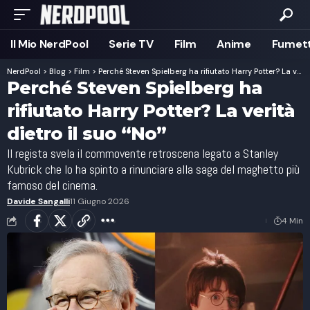
Il Mio NerdPool
Serie TV
Film
Anime
Fumett
NerdPool
>
Blog
>
Film
>
Perché Steven Spielberg ha rifiutato Harry Potter? La verità dietro il suo “No”
Perché Steven Spielberg ha
rifiutato Harry Potter? La verità
dietro il suo “No”
Il regista svela il commovente retroscena legato a Stanley
Kubrick che lo ha spinto a rinunciare alla saga del maghetto più
famoso del cinema.
Davide Sangalli
11 Giugno 2026
4 Min