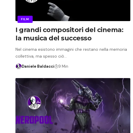
FILM
I grandi compositori del cinema:
la musica del successo
Nel cinema esistono immagini che restano nella memoria
collettiva, ma spesso ciò…
Daniele Baldacci
9 Min