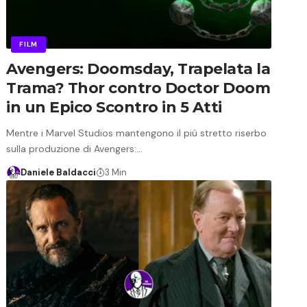
FILM
Avengers: Doomsday, Trapelata la
Trama? Thor contro Doctor Doom
in un Epico Scontro in 5 Atti
Mentre i Marvel Studios mantengono il più stretto riserbo
sulla produzione di Avengers:…
Daniele Baldacci
3 Min