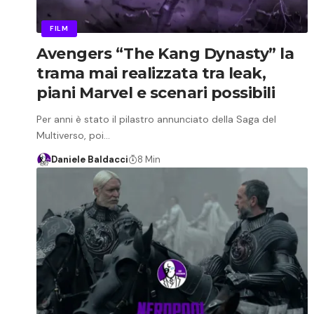
FILM
Avengers “The Kang Dynasty” la
trama mai realizzata tra leak,
piani Marvel e scenari possibili
Per anni è stato il pilastro annunciato della Saga del
Multiverso, poi…
Daniele Baldacci
8 Min