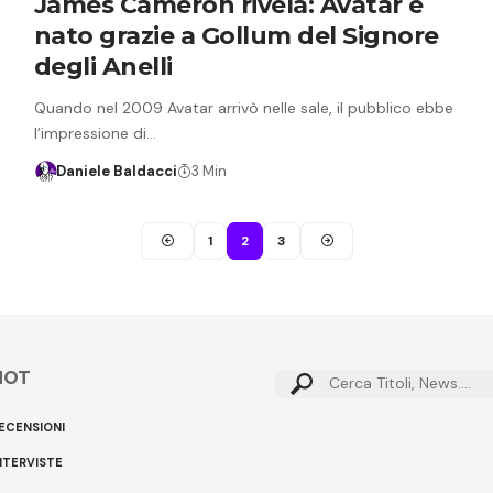
James Cameron rivela: Avatar è
nato grazie a Gollum del Signore
degli Anelli
Quando nel 2009 Avatar arrivò nelle sale, il pubblico ebbe
l’impressione di…
Daniele Baldacci
3 Min
1
2
3
HOT
Cerca:
ECENSIONI
NTERVISTE