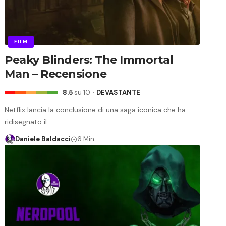
FILM
Peaky Blinders: The Immortal
Man – Recensione
8.5
su 10
DEVASTANTE
Netflix lancia la conclusione di una saga iconica che ha
ridisegnato il…
Daniele Baldacci
6 Min