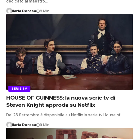
dedicato al maestro…
Ilaria Derosa
8 Min
SERIE TV
HOUSE OF GUINNESS: la nuova serie tv di
Steven Knight approda su Netflix
Dal 25 Settembre è disponibile su Netflix la serie tv House of…
Ilaria Derosa
9 Min