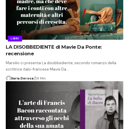
LIBRI
LA DISOBBEDIENTE di Mavie Da Ponte:
recensione
Marsilio ci presenta La disobbediente, secondo romanzo della
scrittrice italo-francese Mavie Da…
Ilaria Derosa
9 Min