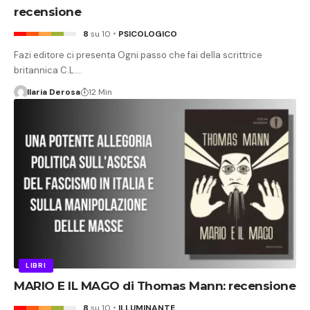
recensione
8
su 10
PSICOLOGICO
Fazi editore ci presenta Ogni passo che fai della scrittrice
britannica C.L.…
Ilaria Derosa
12 Min
LIBRI
MARIO E IL MAGO di Thomas Mann: recensione
8
su 10
ILLUMINANTE