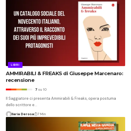
LIBRI
AMMIRABILI & FREAKS di Giuseppe Marcenaro:
recensione
7
su 10
Il Saggiatore ci presenta Ammirabili & Freaks, opera postuma
dello scrittore e…
Ilaria Derosa
7 Min