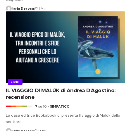
Ilaria Derosa
11 Min
LIBRI
IL VIAGGIO DI MALÙK di Andrea D’Agostino:
recensione
7
su 10
SIMPATICO
La casa editrice Bookabook ci presenta Il viaggio di Malùk dello
scrittore…