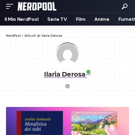
Il Mio NerdPool
Serie TV
Film
Anime
Fumett
NerdPool
>
Articoli di: Ilaria Derosa
Ilaria Derosa