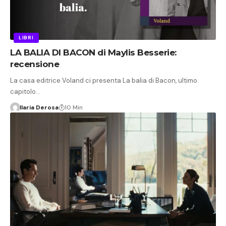
LIBRI
LA BALIA DI BACON di Maylis Besserie:
recensione
La casa editrice Voland ci presenta La balia di Bacon, ultimo
capitolo…
Ilaria Derosa
10 Min