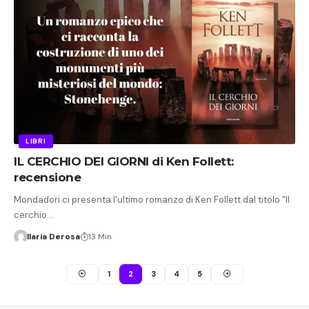
LIBRI
IL CERCHIO DEI GIORNI di Ken Follett:
recensione
Mondadori ci presenta l'ultimo romanzo di Ken Follett dal titolo "Il
cerchio…
Ilaria Derosa
13 Min
1
2
3
4
5