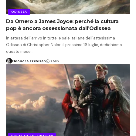
ODISSEA
Da Omero a James Joyce: perché la cultura
pop è ancora ossessionata dall’Odissea
In attesa dell'arrivo in tutte le sale italiane dell'attesissima
Odissea di Christopher Nolan il prossimo 16 luglio, dedichiamo
questo mese…
Eleonora Trevisan
8 Min
HOUSE OF THE DRAGON