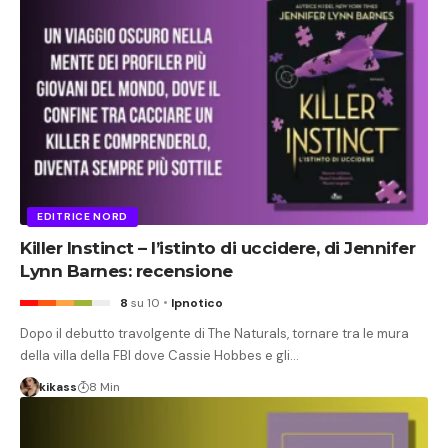
EDITRICE NORD
Killer Instinct – l’istinto di uccidere, di Jennifer
Lynn Barnes: recensione
8
su 10
Ipnotico
Dopo il debutto travolgente di The Naturals, tornare tra le mura
della villa della FBI dove Cassie Hobbes e gli…
kikass
8 Min