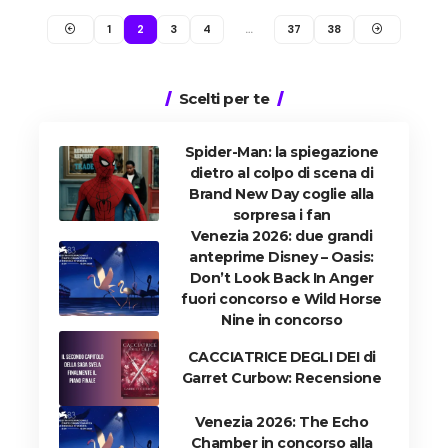
1
2
3
4
…
37
38
Scelti per te
Spider-Man: la spiegazione
dietro al colpo di scena di
Brand New Day coglie alla
sorpresa i fan
Venezia 2026: due grandi
anteprime Disney – Oasis:
Don’t Look Back In Anger
fuori concorso e Wild Horse
Nine in concorso
CACCIATRICE DEGLI DEI di
Garret Curbow: Recensione
Venezia 2026: The Echo
Chamber in concorso alla