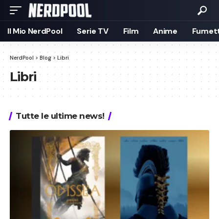
Il Mio NerdPool
Serie TV
Film
Anime
Fumett
NerdPool
>
Blog
>
Libri
Libri
Tutte le ultime news!