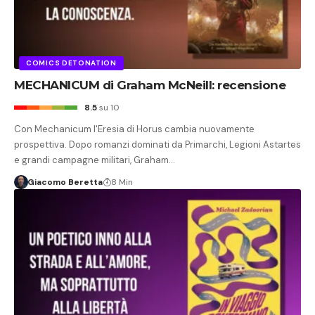
COMICS DETONATION
MECHANICUM di Graham McNeill: recensione
8.5
su 10
Con Mechanicum l'Eresia di Horus cambia nuovamente
prospettiva. Dopo romanzi dominati da Primarchi, Legioni Astartes
e grandi campagne militari, Graham…
Giacomo Beretta
8 Min