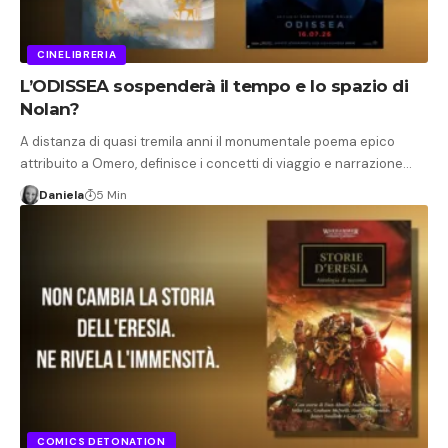
CINELIBRERIA
L’ODISSEA sospenderà il tempo e lo spazio di
Nolan?
A distanza di quasi tremila anni il monumentale poema epico
attribuito a Omero, definisce i concetti di viaggio e narrazione…
Daniela
5 Min
COMICS DETONATION