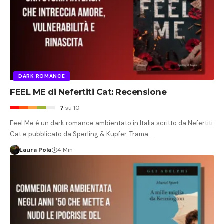
DARK ROMANCE
FEEL ME di Nefertiti Cat: Recensione
7
su 10
Feel Me é un dark romance ambientato in Italia scritto da Nefertiti
Cat e pubblicato da Sperling & Kupfer. Trama…
Laura Pola
4 Min