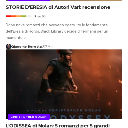
STORIE D’ERESIA di Autori Vari: recensione
7
su 10
Dopo nove romanzi che avevano costruito le fondamenta
dell'Eresia di Horus, Black Library decide di fermarsi per un
momento e…
Giacomo Beretta
7 Min
CHRISTOPHER NOLAN
L’ODISSEA di Nolan: 5 romanzi per 5 grandi