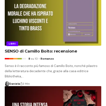
LIBRI
SENSO di Camillo Boito: recensione
8
su 10
Romanzo
Senso è il racconto più famoso di Camillo Boito, nonché pilastro
della letteratura decadente che, grazie alla casa editrice
Bibliotheka,…
Daniela
3 Min